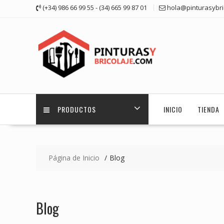
Saltar
(+34) 986 66 99 55 - (34) 665 99 87 01
hola@pinturasybri
contenido
PRODUCTOS
INICIO
TIENDA
Página de Inicio
Blog
Blog